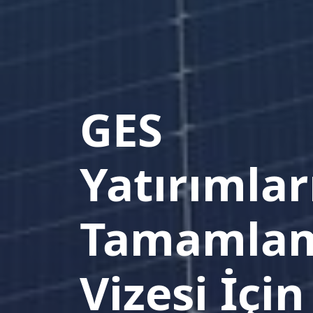
GES
Yatırımla
Tamamla
Vizesi İçin