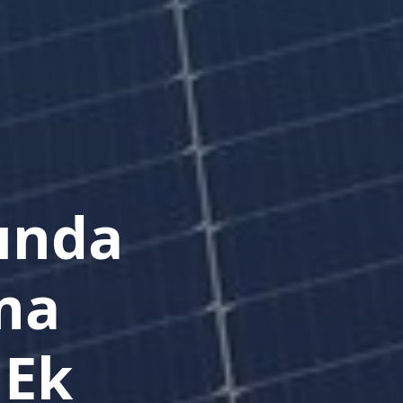
rında
ma
 Ek