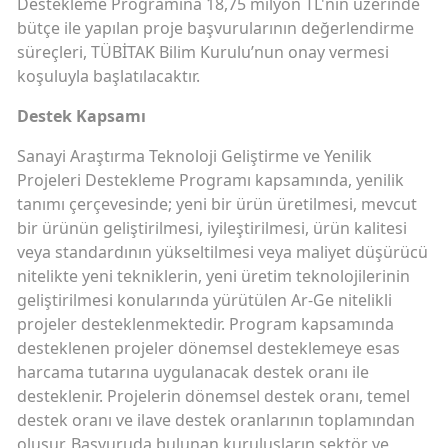
Destekleme Programına 18,75 milyon TL'nin üzerinde
bütçe ile yapılan proje başvurularının değerlendirme
süreçleri, TÜBİTAK Bilim Kurulu’nun onay vermesi
koşuluyla başlatılacaktır.
Destek Kapsamı
Sanayi Araştırma Teknoloji Geliştirme ve Yenilik
Projeleri Destekleme Programı kapsamında, yenilik
tanımı çerçevesinde; yeni bir ürün üretilmesi, mevcut
bir ürünün geliştirilmesi, iyileştirilmesi, ürün kalitesi
veya standardının yükseltilmesi veya maliyet düşürücü
nitelikte yeni tekniklerin, yeni üretim teknolojilerinin
geliştirilmesi konularında yürütülen Ar-Ge nitelikli
projeler desteklenmektedir. Program kapsamında
desteklenen projeler dönemsel desteklemeye esas
harcama tutarına uygulanacak destek oranı ile
desteklenir. Projelerin dönemsel destek oranı, temel
destek oranı ve ilave destek oranlarının toplamından
oluşur. Başvuruda bulunan kuruluşların sektör ve