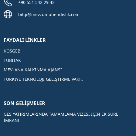
+90 551 542 29 42
bilgi@mevzumuhendislik.com
FAYDALI LINKLER
KOSGEB
TUBİTAK
MEVLANA KALKINMA AJANSI
TÜRKIYE TEKNOLOJI GELIŞTIRME VAKFI
SON GELIŞMELER
GES YATIRIMLARINDA TAMAMLAMA VIZESI İÇIN EK SÜRE
İMKANI